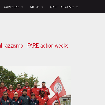
CAMPAGNE
STORIE
SPORT POPOLARE
il razzismo - FARE action weeks