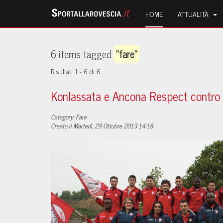
HOME
ATTUALITÀ
6 items tagged
"fare"
Risultati 1 - 6 di 6
Konlassata e Ancona Respect contro 
Category: Fare
Creato il Martedì, 29 Ottobre 2013 14:18