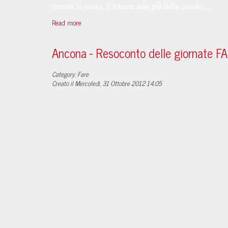
ricorda la stessa, l’Azione vale più delle parole…
Read more
Ancona - Resoconto delle giornate F
Category: Fare
Creato il Mercoledì, 31 Ottobre 2012 14:05