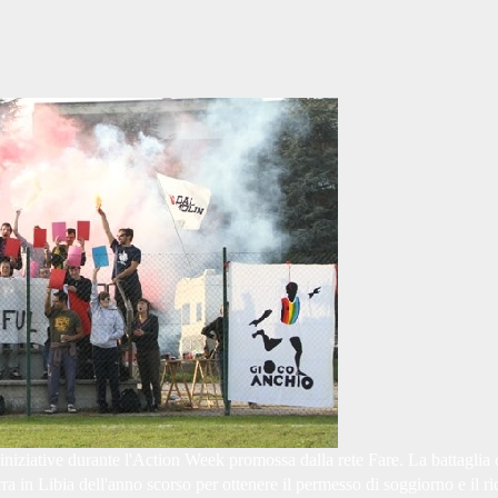
iniziative durante l'Action Week promossa dalla rete Fare. La battaglia c
uerra in Libia dell'anno scorso per ottenere il permesso di soggiorno e il r