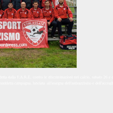
tta dalla F.A.R.E. contro le discriminazioni nel calcio, sabato 26 e d
suddetta campagna, lanciata all'insegna dell'antirazzismo e dell'accogl