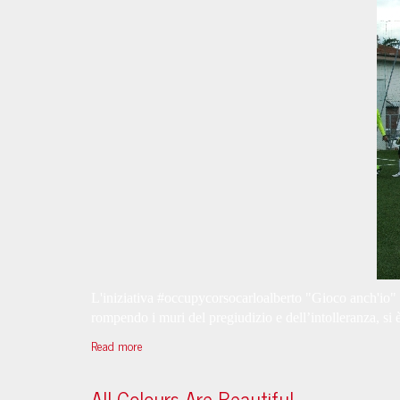
L'iniziativa #occupycorsocarloalberto "Gioco anch'io"
rompendo i muri del pregiudizio e dell’intolleranza, si
Read more
All Colours Are Beautiful