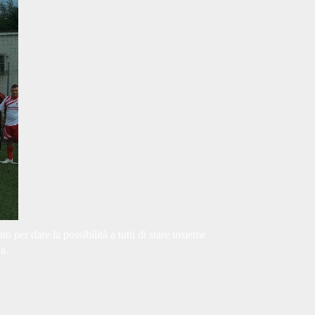
o per dare la possibilità a tutti di stare insieme
a.