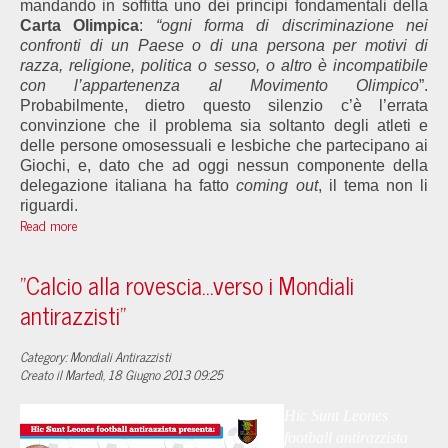
mandando in soffitta uno dei principi fondamentali della
Carta Olimpica
:
“ogni forma di discriminazione nei
confronti di un Paese o di una persona per motivi di
razza, religione, politica o sesso, o altro è incompatibile
con l’appartenenza al Movimento Olimpico
”.
Probabilmente, dietro questo silenzio c’è l’errata
convinzione che il problema sia soltanto degli atleti e
delle persone omosessuali e lesbiche che partecipano ai
Giochi, e, dato che ad oggi nessun componente della
delegazione italiana ha fatto
coming out
, il tema non li
riguardi.
Read more
"Calcio alla rovescia...verso i Mondiali
antirazzisti"
Category: Mondiali Antirazzisti
Creato il Martedì, 18 Giugno 2013 09:25
Hic Sunt Leones
football antirazzista