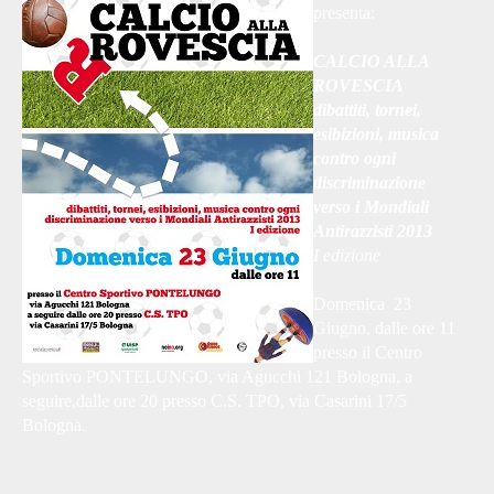
presenta:
CALCIO ALLA
ROVESCIA
dibattiti, tornei,
esibizioni, musica
contro ogni
discriminazione
verso i Mondiali
Antirazzisti 2013
I edizione
Domenica 23
Giugno, dalle ore 11
presso il Centro
Sportivo PONTELUNGO, via Agucchi 121 Bologna, a
seguire,dalle ore 20 presso C.S. TPO, via Casarini 17/5
Bologna.