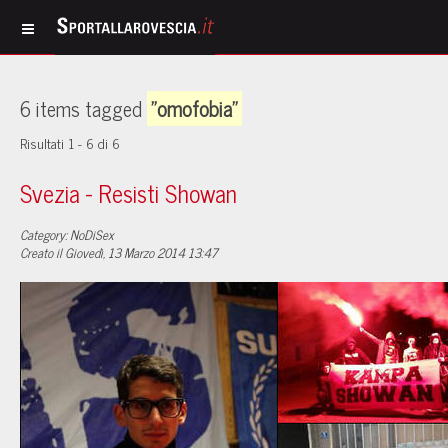
6 items tagged
"omofobia"
Risultati 1 - 6 di 6
Svezia - Resisti Showan
Category: NoDiSex
Creato il Giovedì, 13 Marzo 2014 13:47