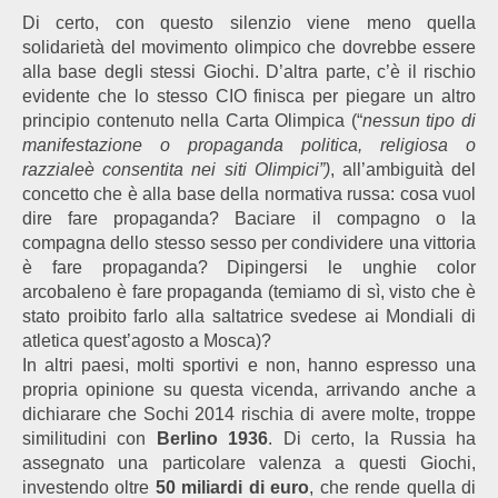
Di certo, con questo silenzio viene meno quella
solidarietà del movimento olimpico che dovrebbe essere
alla base degli stessi Giochi. D’altra parte, c’è il rischio
evidente che lo stesso CIO finisca per piegare un altro
principio contenuto nella Carta Olimpica (“
nessun tipo di
manifestazione o propaganda politica, religiosa o
razziale
è consentita nei siti Olimpici”)
, all’ambiguità del
concetto che è alla base della normativa russa: cosa vuol
dire fare propaganda? Baciare il compagno o la
compagna dello stesso sesso per condividere una vittoria
è fare propaganda? Dipingersi le unghie color
arcobaleno è fare propaganda (temiamo di sì, visto che è
stato proibito farlo alla saltatrice svedese ai Mondiali di
atletica quest’agosto a Mosca)?
In altri paesi, molti sportivi e non, hanno espresso una
propria opinione su questa vicenda, arrivando anche a
dichiarare che Sochi 2014 rischia di avere molte, troppe
similitudini con
Berlino 1936
. Di certo, la Russia ha
assegnato una particolare valenza a questi Giochi,
investendo oltre
50 miliardi di euro
, che rende quella di