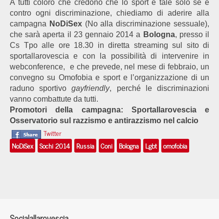
A tutti coloro che credono che lo sport è tale solo se è
contro ogni discriminazione, chiediamo di aderire alla
campagna
NoDiSex
(No alla discriminazione sessuale),
che sarà aperta il 23 gennaio 2014 a
Bologna
, presso il
Cs Tpo alle ore 18.30 in diretta streaming sul sito di
sportallarovescia e con la possibilità di intervenire in
webconference, e che prevede, nel mese di febbraio, un
convegno su Omofobia e sport e l’organizzazione di un
raduno sportivo
gayfriendly
, perché le discriminazioni
vanno combattute da tutti.
Promotori della campagna: Sportallarovescia e
Osservatorio sul razzismo e antirazzismo nel calcio
Twitter
NoDiSex
Sochi 2014
Russia
Coni
Bologna
Lgbt
omofobia
Socialallarovescia