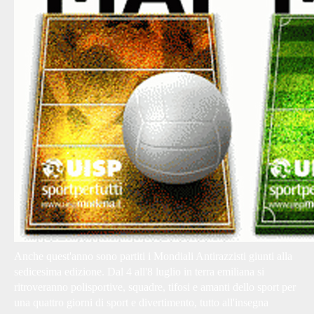
Anche quest'anno sono partiti i
Mondiali Antirazzisti
giunti alla
sedicesima edizione. Dal 4 all'8 luglio in terra emiliana si
ritroveranno polisportive, squadre, tifosi e amanti dello sport per
una quattro giorni di sport e divertimento, tutto all'insegna