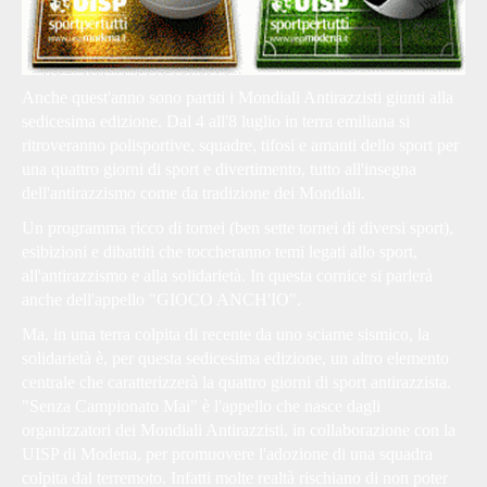
Anche quest'anno sono partiti i
Mondiali Antirazzisti
giunti alla
sedicesima edizione. Dal 4 all'8 luglio in terra emiliana si
ritroveranno polisportive, squadre, tifosi e amanti dello sport per
una quattro giorni di sport e divertimento, tutto all'insegna
dell'antirazzismo come da tradizione dei Mondiali.
Un
programma
ricco di tornei (ben sette tornei di diversi sport),
esibizioni e dibattiti che toccheranno temi legati allo sport,
all'antirazzismo e alla solidarietà. In questa cornice si parlerà
anche dell'appello "
GIOCO ANCH'IO
".
Ma, in una terra colpita di recente da uno sciame sismico, la
solidarietà è, per questa sedicesima edizione, un altro elemento
centrale che caratterizzerà la quattro giorni di sport antirazzista.
"
Senza Campionato Mai
" è l'appello che nasce dagli
organizzatori dei Mondiali Antirazzisti, in collaborazione con la
UISP di Modena, per promuovere l'adozione di una squadra
colpita dal terremoto. Infatti molte realtà rischiano di non poter