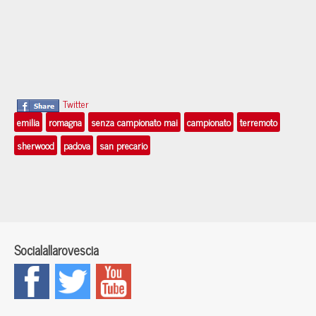
Twitter
emilia
romagna
senza campionato mai
campionato
terremoto
sherwood
padova
san precario
Socialallarovescia