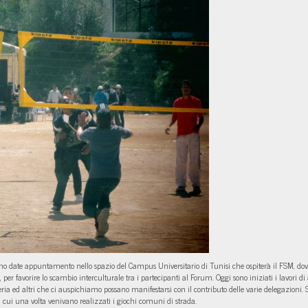
 date appuntamento nello spazio del Campus Universitario di Tunisi che ospiterà il FSM, dove verr
, per favorire lo scambio interculturale tra i partecipanti al Forum. Oggi sono iniziati i lavori
oleria ed altri che ci auspichiamo possano manifestarsi con il contributo delle varie delegazioni.
n cui una volta venivano realizzati i giochi comuni di strada.