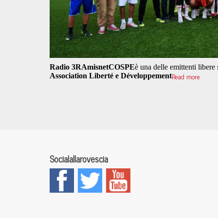
Radio 3R
Amisnet
COSPE
è una delle emittenti liber
Read more
Association Liberté e Développement
Socialallarovescia