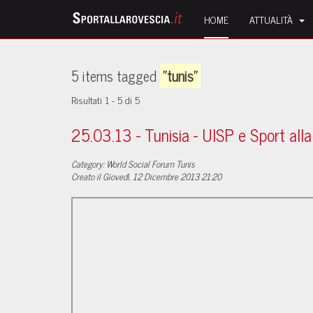
HOME
ATTUALITÀ
5 items tagged
"tunis"
Risultati 1 - 5 di 5
25.03.13 - Tunisia - UISP e Sport all
Category: World Social Forum Tunis
Creato il Giovedì, 12 Dicembre 2013 21:20