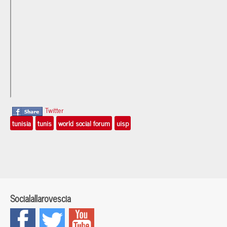
Twitter
tunisia
tunis
world social forum
uisp
Socialallarovescia