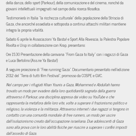
della danza, dello sport (Parkour), della comunicazione e del cinema, nonché da
giovani intellettuali impegnati nel campo della ricerca filosofica.
Testimonierà in Italia "la ricchezza culturale" della popolazione della Striscia di
Gaza, che ancorché assediata e sottoposta a continui attacchi militari mantiene
integra la propria vitalità.
Sabato 6 aprile le Associazioni Ya Basta! e Sport Alla Rovescia, la Palestra Popolare
Rivolta e Uisp in collaborazione con Krap, presentano:
Ore 15:30 Presentazione della carovana "From Gaza to Italy" con i ragazzi di Gaza
e Luca Bertolino (Ass.ne Ya Basta!)
A seguire proiezione di "Free running Gaza". Documentario presentato nell'edizione
2012 del "Terra di tutti film Festival", promosso da COSPE e GVC.
Nel campo per i rifugiati Khan Younis a Gaza, Mohammed e Abdullah hanno
trovato un modo per evadere dalla loro quotidianità segnata dalla guerra
attraverso il Parkour, una disciplina appresa dai video su YouTube e che
rappresenta la metafora delle loro vite, volte a superare il frazionismo politico e
religioso, la violenza e la militanza. Attraverso internet i due ragazzi si tengono in
contatto con una comunità mondiale di free runners, un modo per uscire
dall’isolazionismo creato dall’occupazione israeliana. Due adolescenti di Gaza
sono alla prova con le loro abilità fisiche per riuscire a superare i confini imposti
dall’assedio di Gaza.