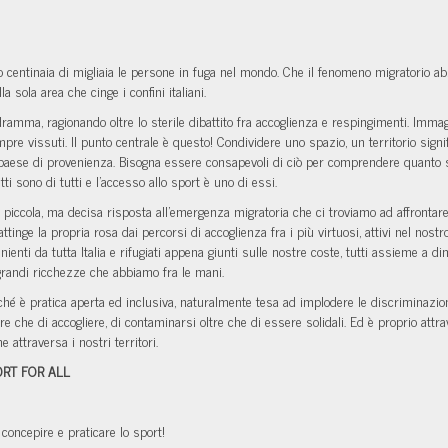
centinaia di migliaia le persone in fuga nel mondo. Che il fenomeno migratorio abb
ola area che cinge i confini italiani.
ramma, ragionando oltre lo sterile dibattito fra accoglienza e respingimenti. Immagi
sempre vissuti. Il punto centrale è questo! Condividere uno spazio, un territorio si
 paese di provenienza. Bisogna essere consapevoli di ciò per comprendere quanto sia 
ritti sono di tutti e l'accesso allo sport è uno di essi.
ccola, ma decisa risposta all'emergenza migratoria che ci troviamo ad affrontare
inge la propria rosa dai percorsi di accoglienza fra i più virtuosi, attivi nel nostro
enienti da tutta Italia e rifugiati appena giunti sulle nostre coste, tutti assieme a 
 grandi ricchezze che abbiamo fra le mani.
ché è pratica aperta ed inclusiva, naturalmente tesa ad implodere le discriminazion
ltre che di accogliere, di contaminarsi oltre che di essere solidali. Ed è proprio at
 attraversa i nostri territori.
ORT FOR ALL
 concepire e praticare lo sport!