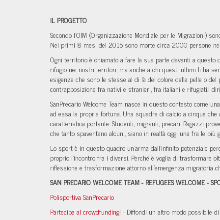
IL PROGETTO
Secondo l'OIM (Organizzazione Mondiale per le Migrazioni) sono 
Nei primi 8 mesi del 2015 sono morte circa 2000 persone nella s
Ogni territorio è chiamato a fare la sua parte davanti a questo d
rifugio nei nostri territori, ma anche a chi questi ultimi li ha 
esigenze che sono le stesse al di là del colore della pelle o del
contrapposizione fra nativi e stranieri, fra italiani e rifugiati.I di
SanPrecario Welcome Team nasce in questo contesto come una pi
ad essa la propria fortuna. Una squadra di calcio a cinque che att
caratteristica portante. Studenti, migranti, precari. Ragazzi prov
che tanto spaventano alcuni, siano in realtà oggi una fra le più
Lo sport è in questo quadro un'arma dall'infinito potenziale per
proprio l'incontro fra i diversi. Perché è voglia di trasformare o
riflessione e trasformazione attorno all'emergenza migratoria che
SAN PRECARIO WELCOME TEAM - REFUGEES WELCOME - SP
Polisportiva SanPrecario
Partecipa al crowdfunding
! - Diffondi un altro modo possibile di