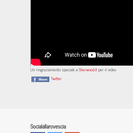
Un ringraziamento speciale a
Sherwood.it
per il video
Twitter
Socialallarovescia