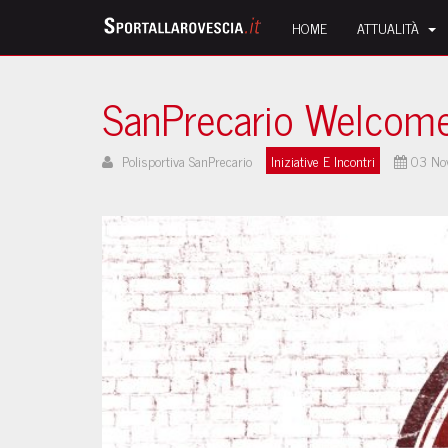
HOME
ATTUALITÀ
SanPrecario Welcom
Polisportiva SanPrecario
Iniziative E Incontri
03 No