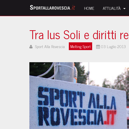
HOME
ATTUALITÀ
Tra Ius Soli e diritti re
Sport Alla Rovescia
Melting Sport
03 Luglio 2013