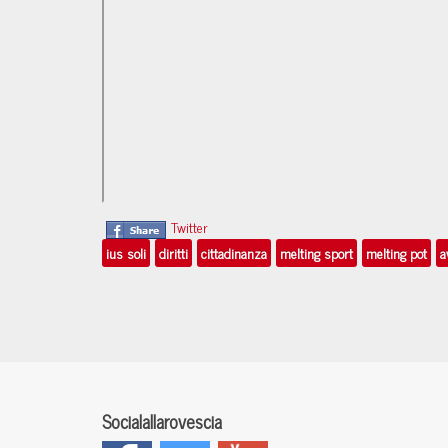
Twitter
ius soli
diritti
cittadinanza
melting sport
melting pot
a
Socialallarovescia