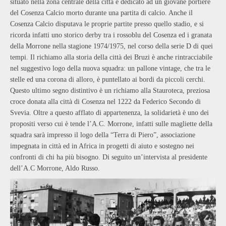
situato nella zona centrale della citt
à
e dedicato ad un giovane portiere
del Cosenza Calcio morto durante una partita di calcio. Anche il
Cosenza Calcio disputava le proprie partite presso quello stadio, e si
ricorda infatti uno storico derby tra i rossoblu del Cosenza ed i granata
della Morrone nella stagione 1974/1975, nel corso della serie D di quei
tempi. Il richiamo alla storia della citt
à
dei Bruzi
è
anche rintracciabile
nel suggestivo logo della nuova squadra: un pallone vintage, che tra le
stelle ed una corona di alloro,
è
puntellato ai bordi da piccoli cerchi.
Questo ultimo segno distintivo
è
un richiamo alla Stauroteca, preziosa
croce donata alla citt
à
di Cosenza nel 1222 da Federico Secondo di
Svevia. Oltre a questo afflato di appartenenza, la solidariet
à
è
uno dei
propositi verso cui
è
tende l
’
A.C. Morrone, infatti sulle magliette della
squadra sar
à
impresso il logo della
“
Terra di Piero
”
, associazione
impegnata in citt
à
ed in Africa in progetti di aiuto e sostegno nei
confronti di chi ha pi
ù
bisogno. Di seguito un
’
intervista al presidente
dell
’
A.C Morrone, Aldo Russo.