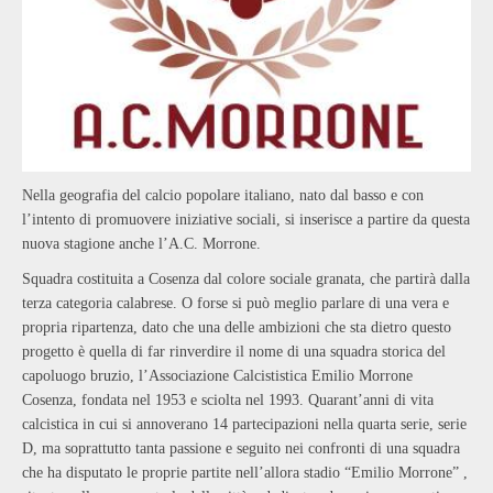
Nella geografia del calcio popolare italiano, nato dal basso e con
l
’
intento di promuovere iniziative sociali, si inserisce a partire da questa
nuova stagione anche l
’
A.C. Morrone.
Squadra costituita a Cosenza dal colore sociale granata, che partir
à
dalla
terza categoria calabrese. O forse si pu
ò
meglio parlare di una vera e
propria ripartenza, dato che una delle ambizioni che sta dietro questo
progetto
è
quella di far rinverdire il nome di una squadra storica del
capoluogo bruzio, l
’
Associazione Calcististica Emilio Morrone
Cosenza, fondata nel 1953 e sciolta nel 1993. Quarant
’
anni di vita
calcistica in cui si annoverano 14 partecipazioni nella quarta serie, serie
D, ma soprattutto tanta passione e seguito nei confronti di una squadra
che ha disputato le proprie partite nell
’
allora stadio
“
Emilio Morrone
”
,