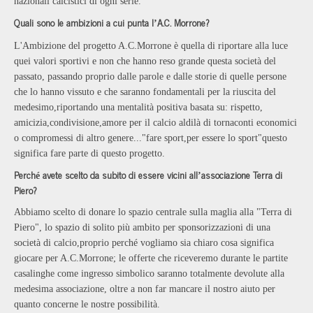
nazionali calcistici di ogni serie.
Quali sono le ambizioni a cui punta l
A.C. Morrone?
’
L'Ambizione del progetto A.C.Morrone
è
quella di riportare alla luce
quei valori sportivi e non che hanno reso grande questa societ
à
del
passato, passando proprio dalle parole e dalle storie di quelle persone
che lo hanno vissuto e che saranno fondamentali per la riuscita del
medesimo,riportando una mentalit
à
positiva basata su: rispetto,
amicizia,condivisione,amore per il calcio aldil
à
di tornaconti economici
o compromessi di altro genere..."fare sport,per essere lo sport"questo
significa fare parte di questo progetto.
Perch
avete scelto da subito di essere vicini all
associazione Terra di
é
’
Piero?
Abbiamo scelto di donare lo spazio centrale sulla maglia alla "Terra di
Piero", lo spazio di solito pi
ù
ambito per sponsorizzazioni di una
societ
à
di calcio,proprio perch
é
vogliamo sia chiaro cosa significa
giocare per A.C.Morrone; le offerte che riceveremo durante le partite
casalinghe come ingresso simbolico saranno totalmente devolute alla
medesima associazione, oltre a non far mancare il nostro aiuto per
quanto concerne le nostre possibilit
à
.