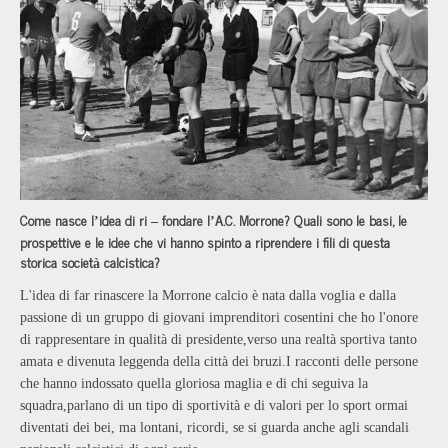
Come nasce l
idea di ri
fondare l
A.C. Morrone? Quali sono le basi, le
’
–
’
prospettive e le idee che vi hanno spinto a riprendere i fili di questa
storica societ
calcistica?
à
L'idea di far rinascere la Morrone calcio
è
nata dalla voglia e dalla
passione di un gruppo di giovani imprenditori cosentini che ho l'onore
di rappresentare in qualit
à
di presidente,verso una realt
à
sportiva tanto
amata e divenuta leggenda della citt
à
dei bruzi.I racconti delle persone
che hanno indossato quella gloriosa maglia e di chi seguiva la
squadra,parlano di un tipo di sportivit
à
e di valori per lo sport ormai
diventati dei bei, ma lontani, ricordi, se si guarda anche agli scandali