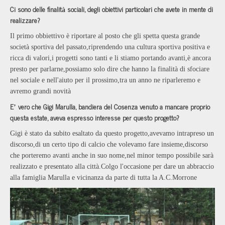
Ci sono delle finalit
sociali, degli obiettivi particolari che avete in mente di
à
realizzare?
Il primo obbiettivo
è
riportare al posto che gli spetta questa grande
societ
à
sportiva del passato,riprendendo una cultura sportiva positiva e
ricca di valori,i progetti sono tanti e li stiamo portando avanti,
è
ancora
presto per parlarne,possiamo solo dire che hanno la finalit
à
di sfociare
nel sociale e nell'aiuto per il prossimo,tra un anno ne riparleremo e
avremo grandi novit
à
E
vero che Gigi Marulla, bandiera del Cosenza venuto a mancare proprio
’
questa estate, aveva espresso interesse per questo progetto?
Gigi
è
stato da subito esaltato da questo progetto,avevamo intrapreso un
discorso,di un certo tipo di calcio che volevamo fare insieme,discorso
che porteremo avanti anche in suo nome,nel minor tempo possibile sar
à
realizzato e presentato alla citt
à
.Colgo l'occasione per dare un abbraccio
alla famiglia Marulla e vicinanza da parte di tutta la A.C.Morrone