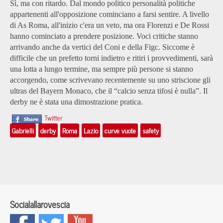
Sì, ma con ritardo. Dal mondo politico personalità politiche
appartenenti all'opposizione cominciano a farsi sentire. A livello
di As Roma, all'inizio c'era un veto, ma ora Florenzi e De Rossi
hanno cominciato a prendere posizione. Voci critiche stanno
arrivando anche da vertici del Coni e della Figc. Siccome è
difficile che un prefetto torni indietro e ritiri i provvedimenti, sarà
una lotta a lungo termine, ma sempre più persone si stanno
accorgendo, come scrivevano recentemente su uno striscione gli
ultras del Bayern Monaco, che il “calcio senza tifosi è nulla”. Il
derby ne è stata una dimostrazione pratica.
Twitter
Gabrielli
derby
Roma
Lazio
curve vuote
safety
Socialallarovescia