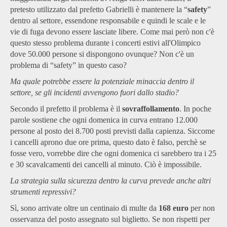
pretesto utilizzato dal prefetto Gabrielli è mantenere la “
safety
”
dentro al settore, essendone responsabile e quindi le scale e le
vie di fuga devono essere lasciate libere. Come mai però non c'è
questo stesso problema durante i concerti estivi all'Olimpico
dove 50.000 persone si dispongono ovunque? Non c'è un
problema di “safety” in questo caso?
Ma quale potrebbe essere la potenziale minaccia dentro il
settore, se gli incidenti avvengono fuori dallo stadio?
Secondo il prefetto il problema è il
sovraffollamento
. In poche
parole sostiene che ogni domenica in curva entrano 12.000
persone al posto dei 8.700 posti previsti dalla capienza. Siccome
i cancelli aprono due ore prima, questo dato è falso, perchè se
fosse vero, vorrebbe dire che ogni domenica ci sarebbero tra i 25
e 30 scavalcamenti dei cancelli al minuto. Ciò è impossibile.
La strategia sulla sicurezza dentro la curva prevede anche altri
strumenti repressivi?
Sì, sono arrivate oltre un centinaio di multe da
168 euro
per non
osservanza del posto assegnato sul biglietto. Se non rispetti per