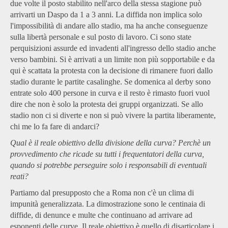
due volte il posto stabilito nell'arco della stessa stagione può
arrivarti un Daspo da 1 a 3 anni. La diffida non implica solo
l'impossibilità di andare allo stadio, ma ha anche conseguenze
sulla libertà personale e sul posto di lavoro. Ci sono state
perquisizioni assurde ed invadenti all'ingresso dello stadio anche
verso bambini. Si è arrivati a un limite non più sopportabile e da
qui è scattata la protesta con la decisione di rimanere fuori dallo
stadio durante le partite casalinghe. Se domenica al derby sono
entrate solo 400 persone in curva e il resto è rimasto fuori vuol
dire che non è solo la protesta dei gruppi organizzati. Se allo
stadio non ci si diverte e non si può vivere la partita liberamente,
chi me lo fa fare di andarci?
Qual è il reale obiettivo della divisione della curva? Perchè un
provvedimento che ricade su tutti i frequentatori della curva,
quando si potrebbe perseguire solo i responsabili di eventuali
reati?
Partiamo dal presupposto che a Roma non c'è un clima di
impunità generalizzata. La dimostrazione sono le centinaia di
diffide, di denunce e multe che continuano ad arrivare ad
esponenti delle curve. Il reale obiettivo è quello di disarticolare i