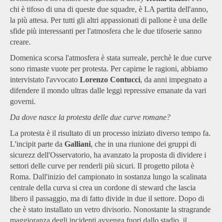
chi è tifoso di una di queste due squadre, è LA partita dell'anno,
la più attesa. Per tutti gli altri appassionati di pallone è una delle
sfide più interessanti per l'atmosfera che le due tifoserie sanno
creare.
Domenica scorsa l'atmosfera è stata surreale, perchè le due curve
sono rimaste vuote per protesta. Per capirne le ragioni, abbiamo
intervistato l'avvocato
Lorenzo Contucci
, da anni impegnato a
difendere il mondo ultras dalle leggi repressive emanate da vari
governi.
Da dove nasce la protesta delle due curve romane?
La protesta è il risultato di un processo iniziato diverso tempo fa.
L'incipit parte da
Galliani
, che in una riunione dei gruppi di
sicurezz dell'Osservatorio, ha avanzato la proposta di dividere i
settori delle curve per renderli più sicuri. Il progetto pilota è
Roma. Dall'inizio del campionato in sostanza lungo la scalinata
centrale della curva si crea un cordone di steward che lascia
libero il passaggio, ma di fatto divide in due il settore. Dopo di
che è stato installato un vetro divisorio. Nonostante la stragrande
maggioranza degli incidenti avvenga fuori dallo stadio, il