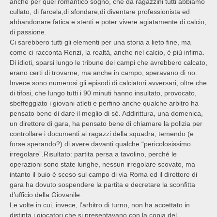
anche per quel romantico sogno, che da ragazzini tutti abbiamo
cullato, di farcela,di sfondare,di diventare professionista ed
abbandonare fatica e stenti e poter vivere agiatamente di calcio,
di passione.
Ci sarebbero tutti gli elementi per una storia a lieto fine, ma
come ci racconta Renzi, la realtà, anche nel calcio, è più infima.
Di idioti, sparsi lungo le tribune dei campi che avrebbero calcato,
erano certi di trovarne, ma anche in campo, speravano di no.
Invece sono numerosi gli episodi di calciatori avversari, oltre che
di tifosi, che lungo tutti i 90 minuti hanno insultato, provocato,
sbeffeggiato i giovani atleti e perfino anche qualche arbitro ha
pensato bene di dare il meglio di sé. Addirittura, una domenica,
un direttore di gara, ha pensato bene di chiamare la polizia per
controllare i documenti ai ragazzi della squadra, temendo (e
forse sperando?) di avere davanti qualche “pericolosissimo
irregolare”.Risultato: partita persa a tavolino, perché le
operazioni sono state lunghe, nessun irregolare scovato, ma
intanto il buio è sceso sul campo di via Roma ed il direttore di
gara ha dovuto sospendere la partita e decretare la sconfitta
d’ufficio della Giovanile.
Le volte in cui, invece, l’arbitro di turno, non ha accettato in
distinta i giocatori che si presentavano con la copia del