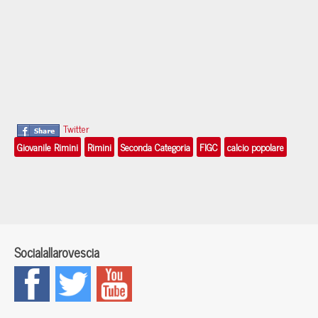
Twitter
Giovanile Rimini
Rimini
Seconda Categoria
FIGC
calcio popolare
Socialallarovescia