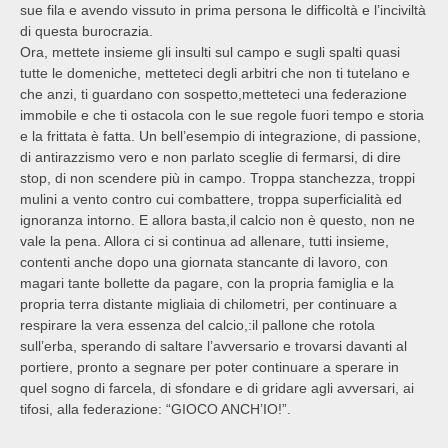
sue fila e avendo vissuto in prima persona le difficoltà e l’inciviltà
di questa burocrazia.
Ora, mettete insieme gli insulti sul campo e sugli spalti quasi
tutte le domeniche, metteteci degli arbitri che non ti tutelano e
che anzi, ti guardano con sospetto,metteteci una federazione
immobile e che ti ostacola con le sue regole fuori tempo e storia
e la frittata è fatta. Un bell’esempio di integrazione, di passione,
di antirazzismo vero e non parlato sceglie di fermarsi, di dire
stop, di non scendere più in campo. Troppa stanchezza, troppi
mulini a vento contro cui combattere, troppa superficialità ed
ignoranza intorno. E allora basta,il calcio non è questo, non ne
vale la pena. Allora ci si continua ad allenare, tutti insieme,
contenti anche dopo una giornata stancante di lavoro, con
magari tante bollette da pagare, con la propria famiglia e la
propria terra distante migliaia di chilometri, per continuare a
respirare la vera essenza del calcio,:il pallone che rotola
sull’erba, sperando di saltare l’avversario e trovarsi davanti al
portiere, pronto a segnare per poter continuare a sperare in
quel sogno di farcela, di sfondare e di gridare agli avversari, ai
tifosi, alla federazione: “GIOCO ANCH’IO!”.