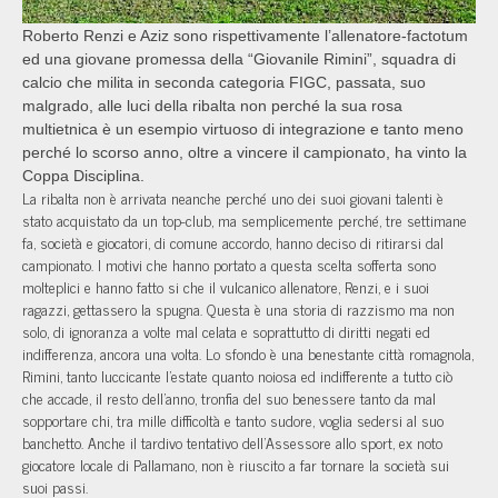
Roberto Renzi e Aziz sono rispettivamente l’allenatore-factotum
ed una giovane promessa della “Giovanile Rimini”, squadra di
calcio che milita in seconda categoria FIGC, passata, suo
malgrado, alle luci della ribalta non perché la sua rosa
multietnica è un esempio virtuoso di integrazione e tanto meno
perché lo scorso anno, oltre a vincere il campionato, ha vinto la
Coppa Disciplina.
La ribalta non è arrivata neanche perché uno dei suoi giovani talenti è
stato acquistato da un top-club, ma semplicemente perché, tre settimane
fa, società e giocatori, di comune accordo, hanno deciso di ritirarsi dal
campionato. I motivi che hanno portato a questa scelta sofferta sono
molteplici e hanno fatto si che il vulcanico allenatore, Renzi, e i suoi
ragazzi, gettassero la spugna. Questa è una storia di razzismo ma non
solo, di ignoranza a volte mal celata e soprattutto di diritti negati ed
indifferenza, ancora una volta. Lo sfondo è una benestante città romagnola,
Rimini, tanto luccicante l’estate quanto noiosa ed indifferente a tutto ciò
che accade, il resto dell’anno, tronfia del suo benessere tanto da mal
sopportare chi, tra mille difficoltà e tanto sudore, voglia sedersi al suo
banchetto. Anche il tardivo tentativo dell’Assessore allo sport, ex noto
giocatore locale di Pallamano, non è riuscito a far tornare la società sui
suoi passi.