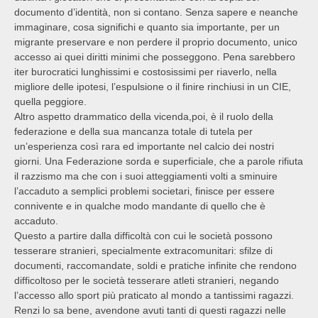
documento d’identità, non si contano. Senza sapere e neanche
immaginare, cosa significhi e quanto sia importante, per un
migrante preservare e non perdere il proprio documento, unico
accesso ai quei diritti minimi che posseggono. Pena sarebbero
iter burocratici lunghissimi e costosissimi per riaverlo, nella
migliore delle ipotesi, l’espulsione o il finire rinchiusi in un CIE,
quella peggiore.
Altro aspetto drammatico della vicenda,poi, è il ruolo della
federazione e della sua mancanza totale di tutela per
un’esperienza così rara ed importante nel calcio dei nostri
giorni. Una Federazione sorda e superficiale, che a parole rifiuta
il razzismo ma che con i suoi atteggiamenti volti a sminuire
l’accaduto a semplici problemi societari, finisce per essere
connivente e in qualche modo mandante di quello che è
accaduto.
Questo a partire dalla difficoltà con cui le società possono
tesserare stranieri, specialmente extracomunitari: sfilze di
documenti, raccomandate, soldi e pratiche infinite che rendono
difficoltoso per le società tesserare atleti stranieri, negando
l’accesso allo sport più praticato al mondo a tantissimi ragazzi.
Renzi lo sa bene, avendone avuti tanti di questi ragazzi nelle