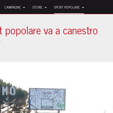
CAMPAGNE
STORIE
SPORT POPOLARE
t popolare va a canestro
5