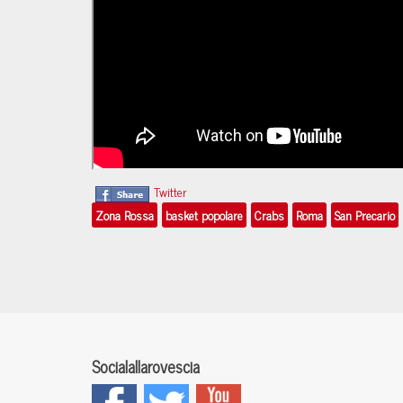
Twitter
Zona Rossa
basket popolare
Crabs
Roma
San Precario
Socialallarovescia