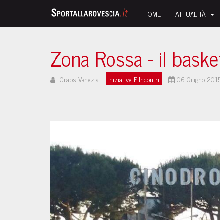
HOME
ATTUALITÀ
Zona Rossa - il baske
Crabs Venezia
Iniziative E Incontri
06 Giugno 201