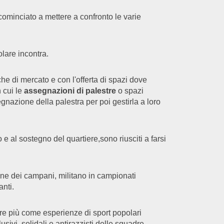
cominciato a mettere a confronto le varie
are incontra.
che di mercato e con l'offerta di spazi dove
n cui le
assegnazioni di palestre
o spazi
gnazione della palestra per poi gestirla a loro
 al sostegno del quartiere,sono riusciti a farsi
ione dei campani, militano in campionati
anti.
pre più come esperienze di sport popolari
vi, solidali e antirazzisti delle squadre