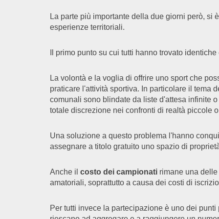
La parte più importante della due giorni però, si
esperienze territoriali.
Il primo punto su cui tutti hanno trovato identiche d
La volontà e la voglia di offrire uno sport che pos
praticare l'attività sportiva. In particolare il tema
comunali sono blindate da liste d'attesa infinite 
totale discrezione nei confronti di realtà piccole 
Una soluzione a questo problema l'hanno conquista
assegnare a titolo gratuito uno spazio di proprietà
Anche il
costo dei campionati
rimane una delle p
amatoriali, soprattutto a causa dei costi di iscriz
Per tutti invece la partecipazione è uno dei punt
riescano ad aggregare e a raggiungere un numero i