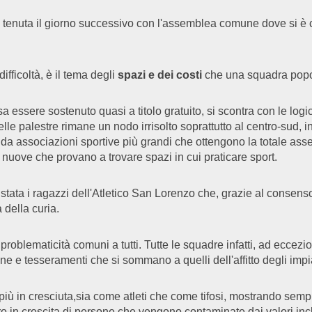
 è tenuta il giorno successivo con l'assemblea comune dove si è 
ifficoltà, è il tema degli
spazi e dei costi
che una squadra popol
sa essere sostenuto quasi a titolo gratuito, si scontra con le logi
 delle palestre rimane un nodo irrisolto soprattutto al centro-sud, i
o da associazioni sportive più grandi che ottengono la totale asse
o nuove che provano a trovare spazi in cui praticare sport.
ta i ragazzi dell'Atletico San Lorenzo che, grazie al consenso e
 della curia.
roblematicità comuni a tutti. Tutte le squadre infatti, ad eccez
ione e tesseramenti che si sommano a quelli dell'affitto degli impi
i più in cresciuta,sia come atleti che come tifosi, mostrando sem
n crescita di persone che vengono contaminate dai valori inclusi