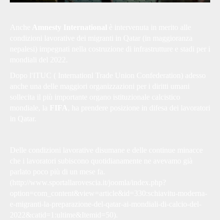
Anche
Amnesty International
è intervenuta in merito alle
condizioni lavorative dei migranti in Qatar (in maggioranza
nepalesi) impegnati nella costruzione di infrastrutture e stadi per i
mondiali del 2022.
Dopo l'ITUC ( Internationl Trade Union Confederation) adesso
anche una delle maggiori organizzazioni per i diritti umani
sollecita il più importante organo istituzionale calcistico
mondiale, la
FIFA
, ha prendere posizione in difesa dei lavoratori
in Qatar.
Delle condizioni lavorative disumane e delle continue minacce
che i lavoratori subiscono quotidianamente ne avevamo già
parlato poco più di un mese fa.
(
http://www.sportallarovescia.it/joomla/index.php?
option=com_content&view=article&id=330:schiavitu-moderna-
e-migranti-la-preparazione-del-qatar-ai-mondiali-di-calcio-del-
2022&catid=1:ultime&Itemid=50
).