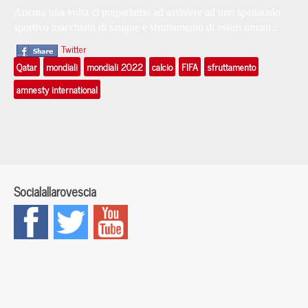
Ancora una volta ci prepariamo ad assistere ad uno spettacolo
sportivo macchiato di sangue e sfruttamento di esseri umani...
Twitter
Qatar
mondiali
mondiali 2022
calcio
FIFA
sfruttamento
amnesty international
Socialallarovescia