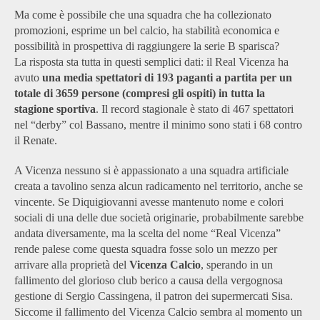
Ma come è possibile che una squadra che ha collezionato
promozioni, esprime un bel calcio, ha stabilità economica e
possibilità in prospettiva di raggiungere la serie B sparisca?
La risposta sta tutta in questi semplici dati: il Real Vicenza ha
avuto
una media spettatori di 193 paganti a partita
per un
totale di 3659 persone (compresi gli ospiti) in tutta la
stagione sportiva
. Il record stagionale è stato di 467 spettatori
nel “derby” col Bassano, mentre il minimo sono stati i 68 contro
il Renate.
A Vicenza nessuno si è appassionato a una squadra artificiale
creata a tavolino senza alcun radicamento nel territorio, anche se
vincente. Se Diquigiovanni avesse mantenuto nome e colori
sociali di una delle due società originarie, probabilmente sarebbe
andata diversamente, ma la scelta del nome “Real Vicenza”
rende palese come questa squadra fosse solo un mezzo per
arrivare alla proprietà del
Vicenza Calcio
, sperando in un
fallimento del glorioso club berico a causa della vergognosa
gestione di Sergio Cassingena, il patron dei supermercati Sisa.
Siccome il fallimento del Vicenza Calcio sembra al momento un