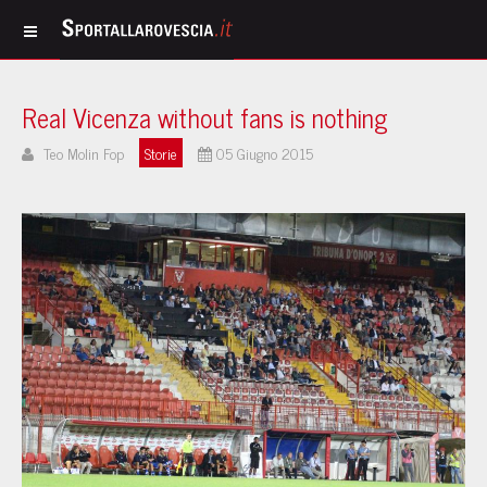
Real Vicenza without fans is nothing
Teo Molin Fop
Storie
05 Giugno 2015