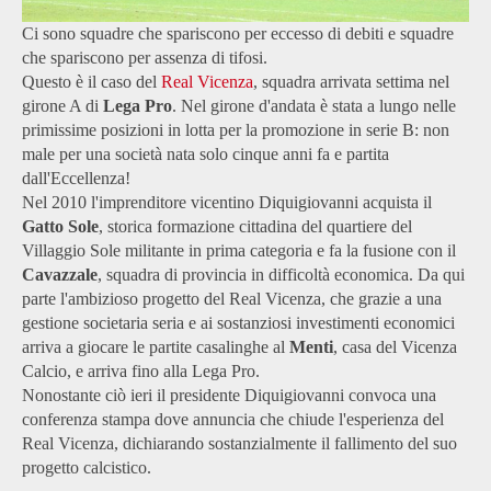
Ci sono squadre che spariscono per eccesso di debiti e squadre
che spariscono per assenza di tifosi.
Questo è il caso del
Real Vicenza
, squadra arrivata settima nel
girone A di
Lega Pro
. Nel girone d'andata è stata a lungo nelle
primissime posizioni in lotta per la promozione in serie B: non
male per una società nata solo cinque anni fa e partita
dall'Eccellenza!
Nel 2010 l'imprenditore vicentino Diquigiovanni acquista il
Gatto Sole
, storica formazione cittadina del quartiere del
Villaggio Sole militante in prima categoria e fa la fusione con il
Cavazzale
, squadra di provincia in difficoltà economica. Da qui
parte l'ambizioso progetto del Real Vicenza, che grazie a una
gestione societaria seria e ai sostanziosi investimenti economici
arriva a giocare le partite casalinghe al
Menti
, casa del Vicenza
Calcio, e arriva fino alla Lega Pro.
Nonostante ciò ieri il presidente Diquigiovanni convoca una
conferenza stampa dove annuncia che chiude l'esperienza del
Real Vicenza, dichiarando sostanzialmente il fallimento del suo
progetto calcistico.