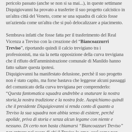
pericolo passato (anche se non si sa mai...), in queste settimane
Diquigiovanni ha provato a trasferire il suo progetto calcistico in
un'altra città del Veneto, come se una squadra di calcio fosse
un'azienda come un'altra che si può delocalizzare a piacimento.
Sembrava infatti che fosse fatta per il trasferimento del Real
Vicenza a Treviso con la creazione del “
Biancoazzurri
Treviso
”, riportando quindi il calcio trevigiano tra i
professionisti, ma sia la netta opposizione della curva trevigiana
che il rifiuto dell'amministrazione comunale di Manildo hanno
fatto saltare questa ipotesi.
Diquigiovanni ha manifestato delusione, perchè il suo progetto
non è stato capito, ma forse bastava che leggesse alcuni passaggi
del comunicato della curva trevigiana per comprenderlo:
“
Questa fantomatica squadra andrebbe a snaturare la nostra
storia,la nostra tradizione e la nostra fede. Auspichiamo quindi
che il presidente Diquigiovanni si renda conto di quanto a
Treviso la sua squadra non abbia senso di esistere, perché
apolide, priva di storia e senza alcun legame con niente e
nessuno. Di certo non basta chiamarsi “Biancoazzuri Treviso”