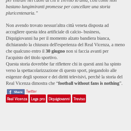
per entrare nel cuore di chi il Treviso lo ama, così come non
bastano lungimiranti promesse per cancellare una storia
pluricentenaria.”
Non avendo trovato nessun'altra città veneta disposta ad
accogliere questa idea artificiale di calcio- business,
Diquigiovanni ha per il momento alzato bandiera bianca,
dichiarando la chiusura dell'esperienza del Real Vicenza, a meno
che qualcuno entro il
30 giugno
non si faccia avanti per
l'acquisto del titolo sportivo.
Questa storia dovrebbe far riflettere chi in questi anni ha spinto
verso la spettacolarizzazione di questo sport, piegandolo alle
esigenze degli sponsor e dei diritti televisivi, perchè la storia del
Real Vicenza dimostra che “
football without fans is nothing
”.
Twitter
Real Vicenza
Lega pro
Diquigiovanni
Treviso